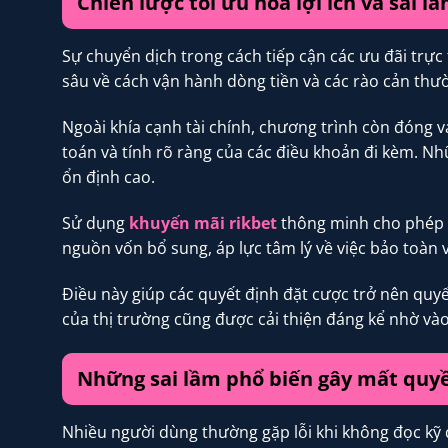
Chiến lược tối ưu hóa lợi ích và sai l
Sự chuyển dịch trong cách tiếp cận các ưu đãi trực
sâu về cách vận hành dòng tiền và các rào cản thư
Ngoài khía cạnh tài chính, chương trình còn đóng v
toán và tính rõ ràng của các điều khoản đi kèm. Nh
ổn định cao.
Sử dụng
khuyến mãi rikbet
thông minh cho phép n
nguồn vốn bổ sung, áp lực tâm lý về việc bảo toàn
Điều này giúp các quyết định đặt cược trở nên quy
của thị trường cũng được cải thiện đáng kể nhờ vào
Những sai lầm phổ biến gây mất quy
Nhiều người dùng thường gặp lỗi khi không đọc kỹ q