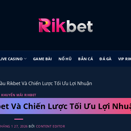
LIVE CASINO
GAME BÀI
NỔ HŨ
BẮN CÁ
ĐÁ GÀ
VIP RI
u Rikbet Và Chiến Lược Tối Ưu Lợi Nhuận
KHUYẾN MÃI RIKBET
et Và Chiến Lược Tối Ưu Lợi Nhu
THÁNG 1 27, 2026
BỞI
CONTENT EDITOR