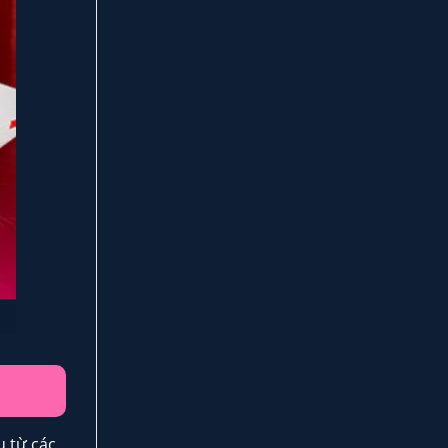
u từ các