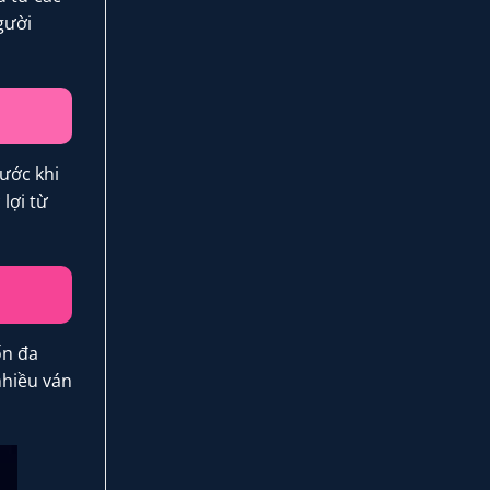
gười
rước khi
lợi từ
ốn đa
nhiều ván