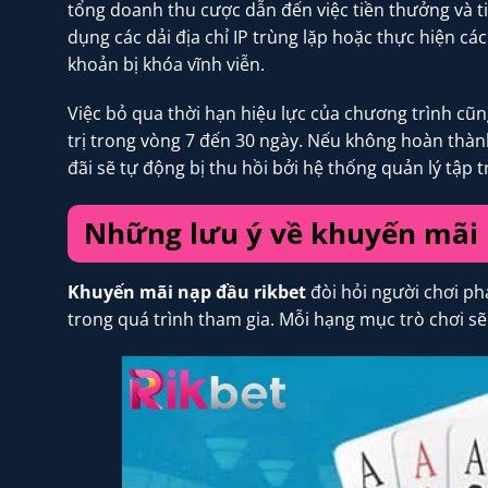
tổng doanh thu cược dẫn đến việc tiền thưởng và tiề
dụng các dải địa chỉ IP trùng lặp hoặc thực hiện c
khoản bị khóa vĩnh viễn.
Việc bỏ qua thời hạn hiệu lực của chương trình cũng
trị trong vòng 7 đến 30 ngày. Nếu không hoàn thàn
đãi sẽ tự động bị thu hồi bởi hệ thống quản lý tập t
Những lưu ý về khuyến mãi 
Khuyến mãi nạp đầu rikbet
đòi hỏi người chơi ph
trong quá trình tham gia. Mỗi hạng mục trò chơi s