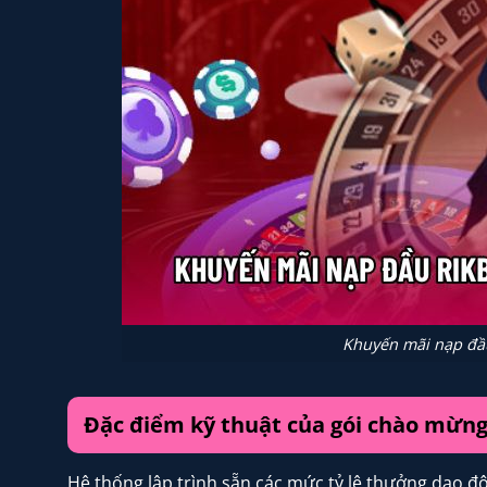
Khuyến mãi nạp đầu
Đặc điểm kỹ thuật của gói chào mừn
Hệ thống lập trình sẵn các mức tỷ lệ thưởng dao độ