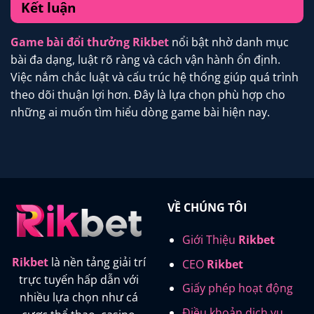
Kết luận
Game bài đổi thưởng Rikbet
nổi bật nhờ danh mục
bài đa dạng, luật rõ ràng và cách vận hành ổn định.
Việc nắm chắc luật và cấu trúc hệ thống giúp quá trình
theo dõi thuận lợi hơn. Đây là lựa chọn phù hợp cho
những ai muốn tìm hiểu dòng game bài hiện nay.
VỀ CHÚNG TÔI
Giới Thiệu
Rikbet
Rikbet
là nền tảng giải trí
CEO
Rikbet
trực tuyến hấp dẫn với
Giấy phép hoạt động
nhiều lựa chọn như cá
Điều khoản dịch vụ