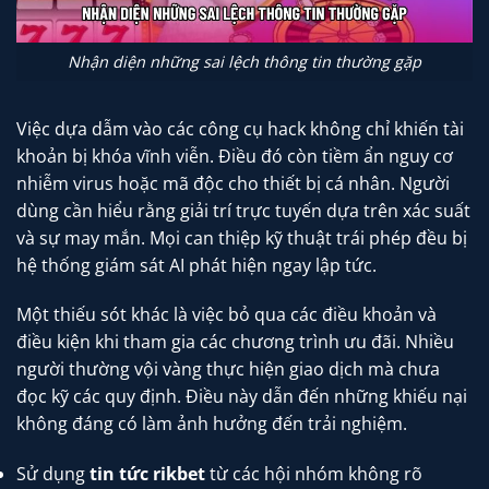
Nhận diện những sai lệch thông tin thường gặp
Việc dựa dẫm vào các công cụ hack không chỉ khiến tài
khoản bị khóa vĩnh viễn. Điều đó còn tiềm ẩn nguy cơ
nhiễm virus hoặc mã độc cho thiết bị cá nhân. Người
dùng cần hiểu rằng giải trí trực tuyến dựa trên xác suất
và sự may mắn. Mọi can thiệp kỹ thuật trái phép đều bị
hệ thống giám sát AI phát hiện ngay lập tức.
Một thiếu sót khác là việc bỏ qua các điều khoản và
điều kiện khi tham gia các chương trình ưu đãi. Nhiều
người thường vội vàng thực hiện giao dịch mà chưa
đọc kỹ các quy định. Điều này dẫn đến những khiếu nại
không đáng có làm ảnh hưởng đến trải nghiệm.
Sử dụng
tin tức rikbet
từ các hội nhóm không rõ