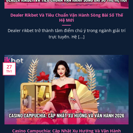
Dealer Rikbet Và Tiêu Chuẩn Vận Hành Sòng Bài Số Thế
Hệ Mới
Dealer rikbet trở thành tâm điểm chú ý trong ngành giải trí
trực tuyến. Hệ [...]
27
Th1
Casino Campuchia: Cập Nhật Xu Hướng Và Vận Hành