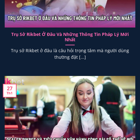
Trụ Sở Rikbet Ở Đâu Và Những Thông Tin Pháp Lý Mới
Nhất
Trụ sở Rikbet ở đâu là câu hỏi trọng tâm mà người dùng
thường đặt [...]
27
Th1