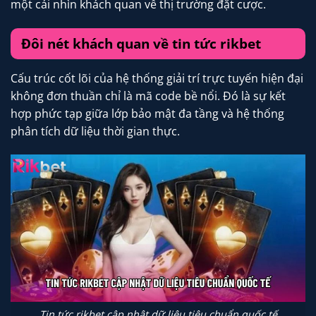
một cái nhìn khách quan về thị trường đặt cược.
Đôi nét khách quan về tin tức rikbet
Cấu trúc cốt lõi của hệ thống giải trí trực tuyến hiện đại
không đơn thuần chỉ là mã code bề nổi. Đó là sự kết
hợp phức tạp giữa lớp bảo mật đa tầng và hệ thống
phân tích dữ liệu thời gian thực.
Tin tức rikbet cập nhật dữ liệu tiêu chuẩn quốc tế