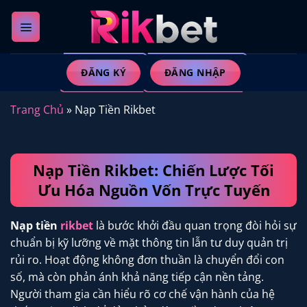
Chuyển
đến
nội
dung
ĐĂNG KÝ
ĐĂNG NHẬP
Trang Chủ
»
Nạp Tiền Rikbet
Nạp Tiền Rikbet: Chiến Lược Tối
Ưu Hóa Nguồn Vốn Trực Tuyến
Nạp tiền
rikbet
là bước khởi đầu quan trọng đòi hỏi sự
chuẩn bị kỹ lưỡng về mặt thông tin lẫn tư duy quản trị
rủi ro. Hoạt động không đơn thuần là chuyển đổi con
số, mà còn phản ánh khả năng tiếp cận nền tảng.
Người tham gia cần hiểu rõ cơ chế vận hành của hệ