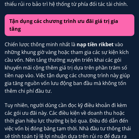
thiểu rủi ro bảo trì hệ thống từ phía đối tác tài chính.
Tận dụng các chương trình ưu đãi giá trị gia
tăng
Chiến lược thông minh nhất là
nạp tiền rikbet
vào
những khung giờ vàng hoặc tham gia các sự kiện kích
cầu vốn. Nền tảng thường xuyên triển khai các gói
khuyến mãi cộng thêm giá trị dựa trên phần trăm số
tiền nạp vào. Việc tận dụng các chương trình này giúp
gia tăng nguồn vốn lưu động ban đầu mà không tốn
thêm chi phí đầu tư.
Tuy nhiên, người dùng cần đọc kỹ điều khoản đi kèm
các gói ưu đãi này. Các điều kiện về doanh thu hoặc
thời gian hiệu lực thường bị bỏ qua. Điều đó dẫn đến
việc vốn bị đóng băng tạm thời. Nhà đầu tư thông thái
sẽ tính toán tỷ lệ lợi nhuận dựa trên rủi ro để đưa ra