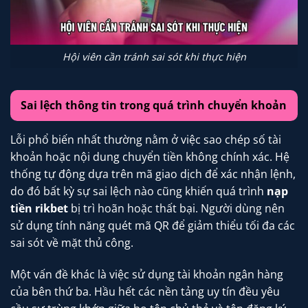
Hội viên cần tránh sai sót khi thực hiện
Sai lệch thông tin trong quá trình chuyển khoản
Lỗi phổ biến nhất thường nằm ở việc sao chép số tài
khoản hoặc nội dung chuyển tiền không chính xác. Hệ
thống tự động dựa trên mã giao dịch để xác nhận lệnh,
do đó bất kỳ sự sai lệch nào cũng khiến quá trình
nạp
tiền rikbet
bị trì hoãn hoặc thất bại. Người dùng nên
sử dụng tính năng quét mã QR để giảm thiểu tối đa các
sai sót về mặt thủ công.
Một vấn đề khác là việc sử dụng tài khoản ngân hàng
của bên thứ ba. Hầu hết các nền tảng uy tín đều yêu