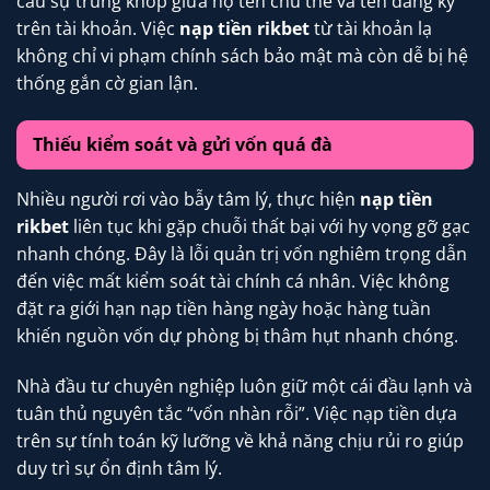
cầu sự trùng khớp giữa họ tên chủ thẻ và tên đăng ký
trên tài khoản. Việc
nạp tiền rikbet
từ tài khoản lạ
không chỉ vi phạm chính sách bảo mật mà còn dễ bị hệ
thống gắn cờ gian lận.
Thiếu kiểm soát và gửi vốn quá đà
Nhiều người rơi vào bẫy tâm lý, thực hiện
nạp tiền
rikbet
liên tục khi gặp chuỗi thất bại với hy vọng gỡ gạc
nhanh chóng. Đây là lỗi quản trị vốn nghiêm trọng dẫn
đến việc mất kiểm soát tài chính cá nhân. Việc không
đặt ra giới hạn nạp tiền hàng ngày hoặc hàng tuần
khiến nguồn vốn dự phòng bị thâm hụt nhanh chóng.
Nhà đầu tư chuyên nghiệp luôn giữ một cái đầu lạnh và
tuân thủ nguyên tắc “vốn nhàn rỗi”. Việc nạp tiền dựa
trên sự tính toán kỹ lưỡng về khả năng chịu rủi ro giúp
duy trì sự ổn định tâm lý.