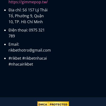
https://gimmepop.tw/
Địa chỉ: Số 157 Lý Thái
Tổ, Phường 9, Quận
10, TP. Hồ Chí Minh
Điện thoại: 0975 321
789
Email:
rikbethotro@gmail.com
#rikbet #rikbetnhacai
#nhacairikbet