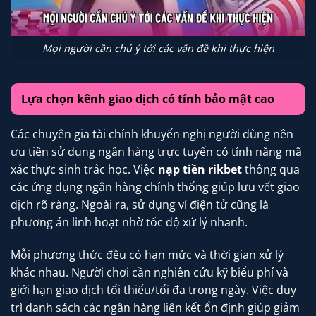
Mọi người cần chú ý tới các vấn đề khi thực hiện
Lựa chọn kênh giao dịch có tính bảo mật cao
Các chuyên gia tài chính khuyến nghị người dùng nên
ưu tiên sử dụng ngân hàng trực tuyến có tính năng mã
xác thực sinh trắc học. Việc
nạp tiền rikbet
thông qua
các ứng dụng ngân hàng chính thống giúp lưu vết giao
dịch rõ ràng. Ngoài ra, sử dụng ví điện tử cũng là
phương án linh hoạt nhờ tốc độ xử lý nhanh.
Mỗi phương thức đều có hạn mức và thời gian xử lý
khác nhau. Người chơi cần nghiên cứu kỹ biểu phí và
giới hạn giao dịch tối thiểu/tối đa trong ngày. Việc duy
trì danh sách các ngân hàng liên kết ổn định giúp giảm