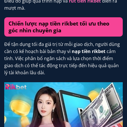
Điều đó giúp quá trình nạp và
rút tiền rikbet
diễn ra
mượt mà.
Chiến lược nạp tiền rikbet tối ưu theo
góc nhìn chuyên gia
Để tận dụng tối đa giá trị từ mỗi giao dịch, người dùng
cần có kế hoạch bài bản thay vì
nạp tiền rikbet
cảm
tính. Việc phân bổ ngân sách và lựa chọn thời điểm
giao dịch có thể tác động trực tiếp đến hiệu quả quản
lý tài khoản lâu dài.