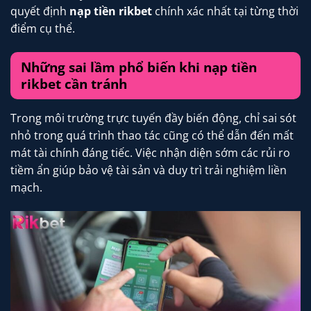
quyết định
nạp tiền rikbet
chính xác nhất tại từng thời
điểm cụ thể.
Những sai lầm phổ biến khi nạp tiền
rikbet cần tránh
Trong môi trường trực tuyến đầy biến động, chỉ sai sót
nhỏ trong quá trình thao tác cũng có thể dẫn đến mất
mát tài chính đáng tiếc. Việc nhận diện sớm các rủi ro
tiềm ẩn giúp bảo vệ tài sản và duy trì trải nghiệm liền
mạch.