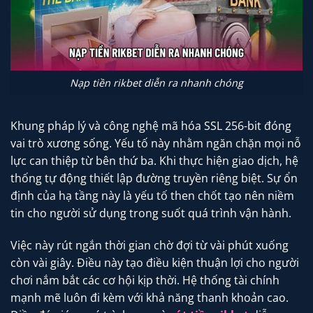
Nạp tiền rikbet diễn ra nhanh chóng
Khung pháp lý và công nghệ mã hóa SSL 256-bit đóng
vai trò xương sống. Yếu tố này nhằm ngăn chặn mọi nỗ
lực can thiệp từ bên thứ ba. Khi thực hiện giao dịch, hệ
thống tự động thiết lập đường truyền riêng biệt. Sự ổn
định của hạ tầng này là yếu tố then chốt tạo nên niềm
tin cho người sử dụng trong suốt quá trình vận hành.
Việc này rút ngắn thời gian chờ đợi từ vài phút xuống
còn vài giây. Điều này tạo điều kiện thuận lợi cho người
chơi nắm bắt các cơ hội kịp thời. Hệ thống tài chính
mạnh mẽ luôn đi kèm với khả năng thanh khoản cao.